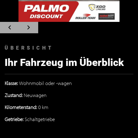
Zum
Zum
vorherigen
nächsten
Slide
Slide
navigieren
navigieren
ÜBERSICHT
Ihr Fahrzeug im Überblick
Klasse:
Wohnmobil oder -wagen
Zustand:
Neuwagen
Kilometerstand:
0 km
Getriebe:
Schaltgetriebe