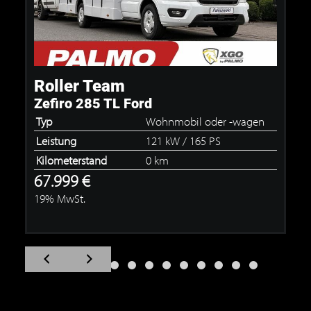
Roller Team
Zefiro 285 TL Ford
Typ
Wohnmobil oder -wagen
Leistung
121 kW / 165 PS
Kilometerstand
0 km
67.999 €
19% MwSt.
Zum
Zum
vorherigen
nächsten
Slide
Slide
navigieren
navigieren