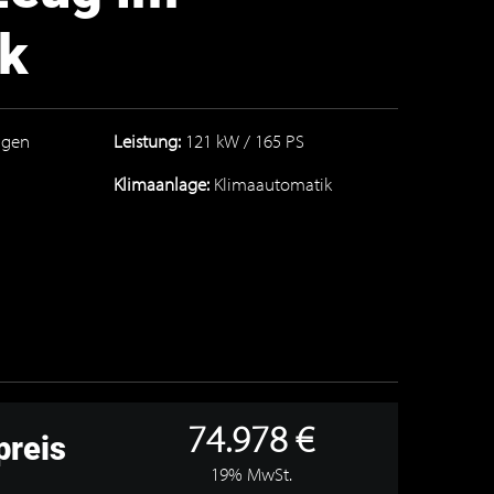
ck
agen
Leistung:
121 kW / 165 PS
Klimaanlage:
Klimaautomatik
74.978 €
preis
19% MwSt.