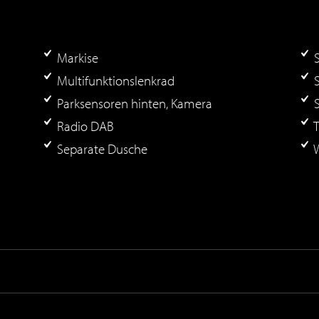
Markise
S
Multifunktionslenkrad
S
Parksensoren hinten, Kamera
S
Radio DAB
T
Separate Dusche