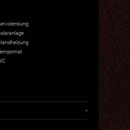
ervolenkung
olaranlage
tandheizung
empomat
WC