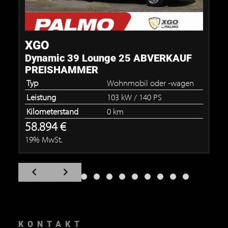
XGO
Dynamic 39 Lounge 25 ABVERKAUF
PREISHAMMER
Typ
Wohnmobil oder -wagen
Leistung
103 kW / 140 PS
Kilometerstand
0 km
58.894 €
19% MwSt.
Zum
Zum
vorherigen
nächsten
Slide
Slide
navigieren
navigieren
KONTAKT