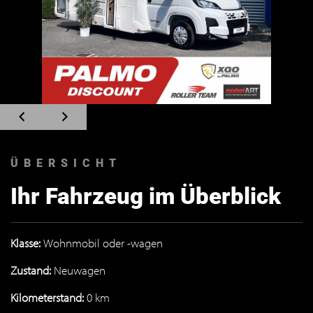
Zum
Zum
vorherigen
nächsten
Slide
Slide
navigieren
navigieren
ÜBERSICHT
Ihr Fahrzeug im Überblick
Klasse:
Wohnmobil oder -wagen
Zustand:
Neuwagen
Kilometerstand:
0 km