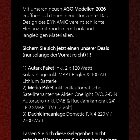
Mit unseren neuen
XGO Modellen 2026
eröffnen sich Ihnen neue Horizonte. Das
Design des DYNAMIC vereint schlichte
Eleganz mit modernem Look und
langlebigen Materialien.
Sichern Sie sich jetzt einen unserer Deals
(nur solange der Vorrat reicht) !!!
1)
Autark Paket
inkl. 2 x 120 Wattt
Solaranlage inkl. MPPT Regler & 100 AH
Lithium Batterie
2)
Media Paket
inkl. vollautomatische
Satellitenantenne Alden Onelight EVO, 2-DIN
Autoradio (inkl. DAB & Rückfahrkamera), 24"
LED SMART TV (12 Volt)
3)
Dachklimaanlage
Dometic FJX 4 220 V /
2200 Watt
Lassen Sie sich diese Gelegenheit nicht
entgehen! Vereinbaren Sie noch heute einen