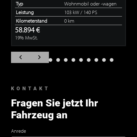
Typ
Wohnmobil oder -wagen
Leistung
103 kW / 140 PS
Kilometerstand
0 km
58.894 €
19% MwSt.
Zum
Zum
vorherigen
nächsten
Slide
Slide
navigieren
navigieren
KONTAKT
Fragen Sie jetzt Ihr
Fahrzeug an
Anrede