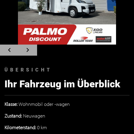
Zum
Zum
vorherigen
nächsten
Slide
Slide
navigieren
navigieren
ÜBERSICHT
Ihr Fahrzeug im Überblick
Klasse:
Wohnmobil oder -wagen
Zustand:
Neuwagen
Kilometerstand:
0 km