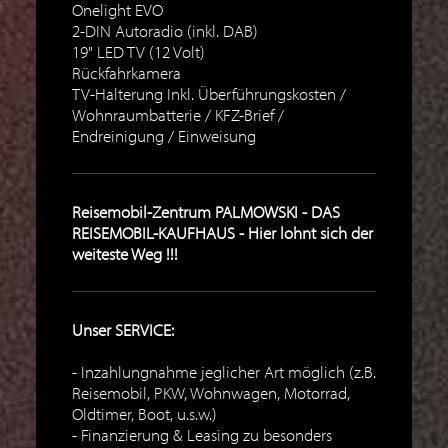
Onelight EVO
2-DIN Autoradio (inkl. DAB)
19" LED TV (12 Volt)
Rückfahrkamera
TV-Halterung Inkl. Überführungskosten /
Wohnraumbatterie / KFZ-Brief /
Endreinigung / Einweisung
Reisemobil-Zentrum PALMOWSKI - DAS
REISEMOBIL-KAUFHAUS - Hier lohnt sich der
weiteste Weg !!!
Unser SERVICE:
Inzahlungnahme jeglicher Art möglich (z.B.
Reisemobil, PKW, Wohnwagen, Motorrad,
Oldtimer, Boot, u.s.w.)
Finanzierung & Leasing zu besonders