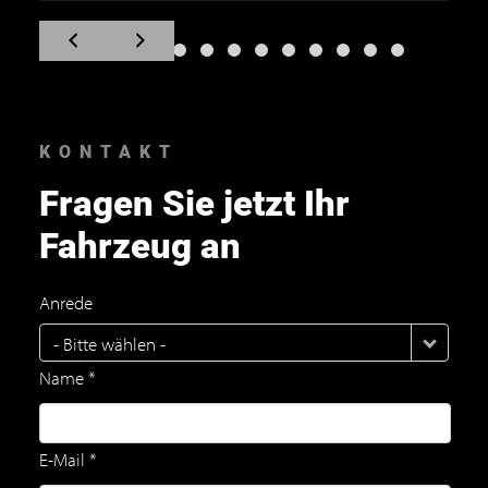
Zum
Zum
vorherigen
nächsten
Slide
Slide
navigieren
navigieren
KONTAKT
Fragen Sie jetzt Ihr
Fahrzeug an
Anrede
- Bitte wählen -
Name *
E-Mail *