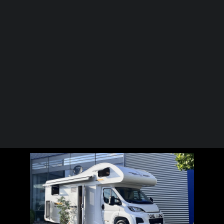
PALMO
XGO
PALMO EXCLUSIVE
PALMO DISCOUNT
Dynamic 95G ALL
IN
Ansprechpartner