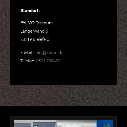
Standort:
PALMO Discount
Lange Wand 6
33719
Bielefeld
E-Mail:
info@palmo.de
Telefon:
0521 238480