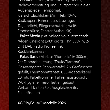
Radiovorbereitung und Lautsprecher, elektr.
Außenspiegel, Tempomat,
Klarsichtdachluken Mini Heki 40x40,
Radkappen, Fahrerhaussitzbezüge,
Tagfahrlicht, Fliegenschutztür, weiße
Frontschürze, Fenster Aufbautür)
Paket Media
(Sat-Anlage vollautomatisch
"Alden Onelight EVO" digital, 19" LED-TV, 2-
DIN DAB Radio Pioneer inkl.
Rückfahrkamera)
Paket Basic
(Markise "Dometic" in 300cm,
2er Fahrradhalterung "Thule/Fiamma",
Gaswarngerät, Parkwarntafel, 2 x Gasflaschen
gefüllt, Thermomattenset, CEE-Adapterkabel,
20 mtr. Kabeltrommel, Fahrerhausteppich,
WC-Hygiene, Tresor fest eingebaut,
Verbandskasten Set, Ausgleichskeile,
Feuerlöscher)
XGO byPALMO Modelle 2026!!!