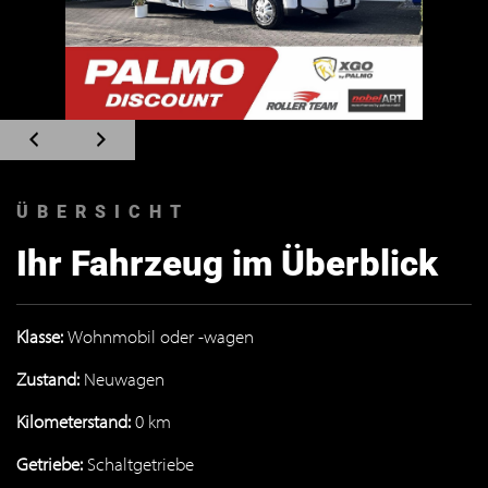
Zum
Zum
vorherigen
nächsten
Slide
Slide
navigieren
navigieren
ÜBERSICHT
Ihr Fahrzeug im Überblick
Klasse:
Wohnmobil oder -wagen
Zustand:
Neuwagen
Kilometerstand:
0 km
Getriebe:
Schaltgetriebe